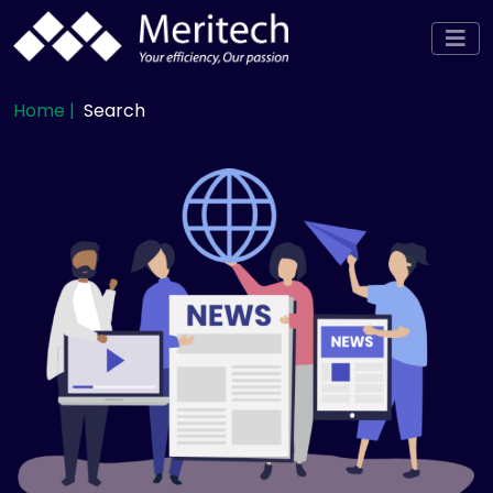
Home |
Search