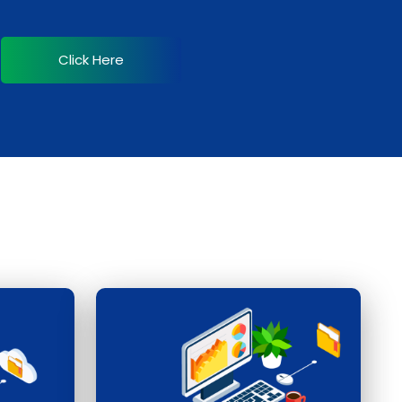
Click Here
る