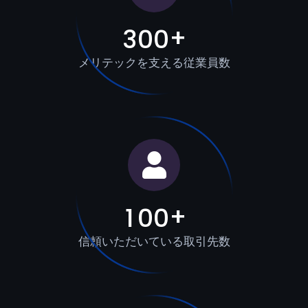
+
3
0
0
メリテックを支える従業員数
+
1
0
0
信頼いただいている取引先数