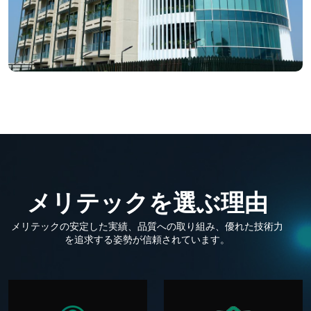
メ
リ
テ
ッ
ク
を
選
ぶ
理
由
メリテックの安定した実績、品質への取り組み、優れた技術力
を追求する姿勢が信頼されています。