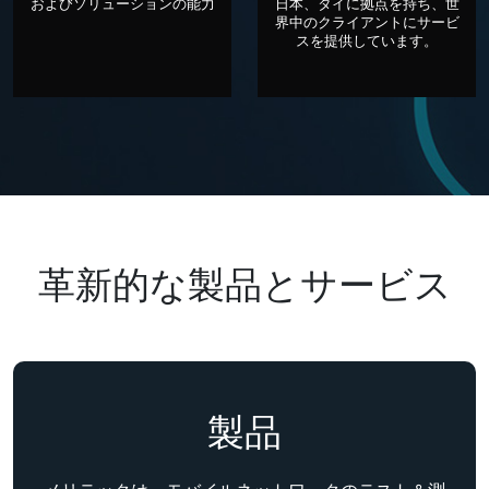
およびソリューションの能力
日本、タイに拠点を持ち、世
界中のクライアントにサービ
スを提供しています。
革
新
的
な
製
品
と
サ
ー
ビ
ス
製品