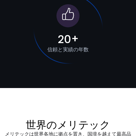
+
2
0
信頼と実績の年数
世
界
の
メ
リ
テ
ッ
ク
メリテックは世界各地に拠点を置き、国境を越えて最高品