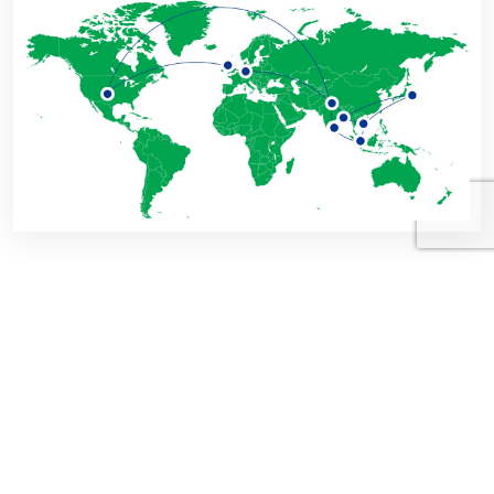
ク
ラ
イ
ア
ン
ト
の
声
クライアントの声を紹介します。メリテックの優れたサー