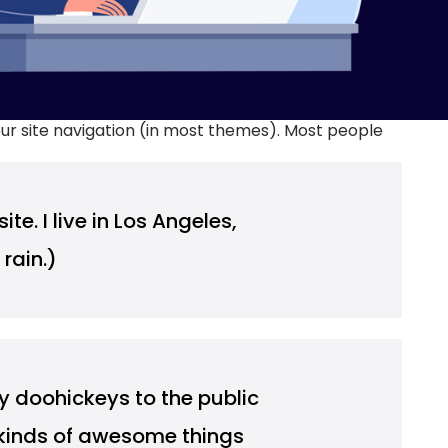
your site navigation (in most themes). Most people
e. I live in Los Angeles,
rain.)
 doohickeys to the public
 kinds of awesome things