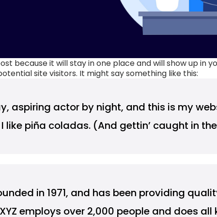
post because it will stay in one place and will show up in 
ntial site visitors. It might say something like this:
, aspiring actor by night, and this is my websit
ike piña coladas. (And gettin’ caught in the 
ded in 1971, and has been providing quality
, XYZ employs over 2,000 people and does all