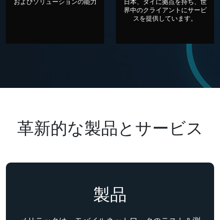
およびソリューションの能力
日本、タイに拠点を持ち、世
界中のクライアントにサービ
スを提供しています。
革
新
的
な
製
品
と
サ
ー
ビ
ス
製品