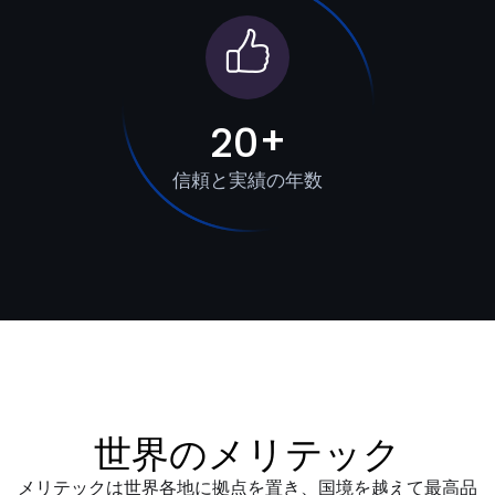
+
2
0
信頼と実績の年数
世
界
の
メ
リ
テ
ッ
ク
メリテックは世界各地に拠点を置き、国境を越えて最高品