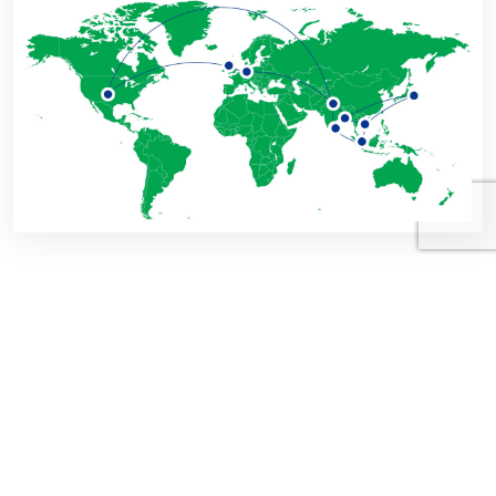
ク
ラ
イ
ア
ン
ト
の
声
クライアントの声を紹介します。メリテックの優れたサー