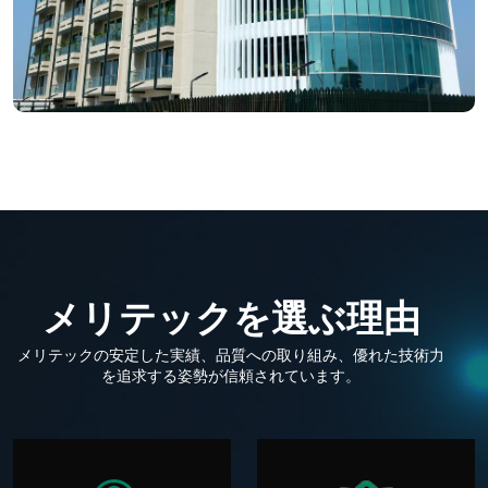
メ
リ
テ
ッ
ク
を
選
ぶ
理
由
メリテックの安定した実績、品質への取り組み、優れた技術力
を追求する姿勢が信頼されています。