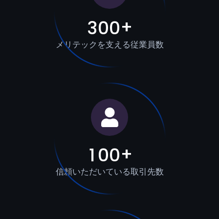
+
3
0
0
メリテックを支える従業員数
+
1
0
0
信頼いただいている取引先数